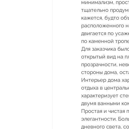
минимализм, прос
тщательно продума
кажется, будто об
расположенного н
двигается по усаж
по каменной тропе
Для заказчика был
открытый вид на п
прозрачности, не
стороны дома, ост
Интерьер дома хар
отдыха в централь
характеризует сте
двумя ванными ко
Простая и чистая 
элегантности. Бо
дневного света, с