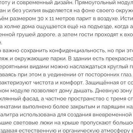
тоту и современный дизайн. Прямоугольный модул
н и без усилия выделяется на фоне своего окруже
ъём размером 30 х 11 метров парит в воздухе. Ист
а холме дома ощущается ещё на подъезде, когда 
енной грушей дороге, а затем гости проходят к вх
.
о важно сохранить конфиденциальность, но при эт
ляж и окружающие парки. В здании есть прекрас
вероятными видами можно наслаждаться круглый г
аваясь при этом в уединении от посторонних глаз.
актеризуют чистота и комфорт. Защищённая от со
ном модуле позволяет дому дышать. Дневную зону
клянный фасад, а частное пространство с тремя с
мнатами выполнено более закрытым и парящим над
палитра использована для создания вневременной
льшие световые люки на крыше пропускают большо
оздавая естественную и органическую атмосферу в