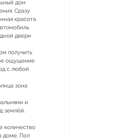
ьный дом 
ния. Сразу 
инная красота 
автомобиль 
одной двери 
ом получить 
ное ощущение 
од с любой 
лнца зона 
 
пальнями и 
 землёй. 
 
е количество 
 доме. Пол 