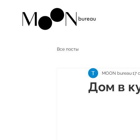
Все посты
MOON bureau
17 
Дом в к