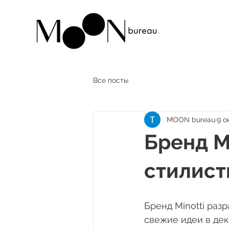
Все посты
MOON bureau
9 ок
Бренд M
стилист
Бренд Minotti раз
свежие идеи в дек