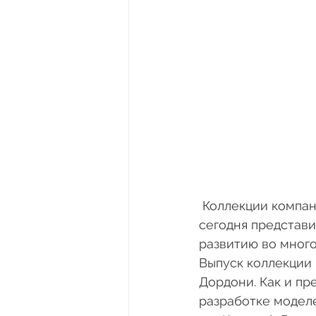
 Коллекции компании, как и она сама, непрерывно эволюционируют, стремясь уже 
сегодня представи
развитию во много
Выпуск коллекции 
Дордони. Как и пр
разработке модел